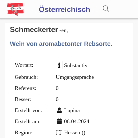
Ö
sterreichisch
Wörterbuch
Schmeckerter
-en,
Wein von aromabetonter Rebsorte.
Forum
Wortart:
Substantiv
Blog
Gebrauch:
Umgangssprache
Referenz:
0
Besser:
0
Erstellt von:
Lupina
Erstellt am:
06.04.2024
Region:
Hessen ()