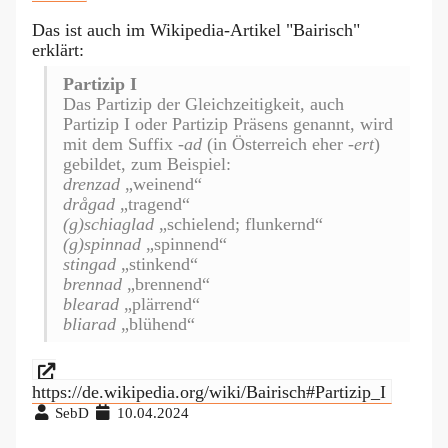
Das ist auch im Wikipedia-Artikel "Bairisch"
erklärt:
Partizip I
Das Partizip der Gleichzeitigkeit, auch
Partizip I oder Partizip Präsens genannt, wird
mit dem Suffix
-ad
(in Österreich eher
-ert
)
gebildet, zum Beispiel:
drenzad
„weinend“
drågad
„tragend“
(g)schiaglad
„schielend; flunkernd“
(g)spinnad
„spinnend“
stingad
„stinkend“
brennad
„brennend“
blearad
„plärrend“
bliarad
„blühend“
https://de.wikipedia.org/wiki/Bairisch#Partizip_I
SebD
10.04.2024