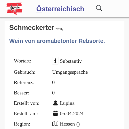
Ö
sterreichisch
Wörterbuch
Schmeckerter
-en,
Wein von aromabetonter Rebsorte.
Forum
Wortart:
Substantiv
Blog
Gebrauch:
Umgangssprache
Referenz:
0
Besser:
0
Erstellt von:
Lupina
Erstellt am:
06.04.2024
Region:
Hessen ()