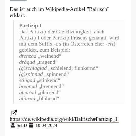
Das ist auch im Wikipedia-Artikel "Bairisch"
erklärt:
Partizip I
Das Partizip der Gleichzeitigkeit, auch
Partizip I oder Partizip Präsens genannt, wird
mit dem Suffix
-ad
(in Österreich eher
-ert
)
gebildet, zum Beispiel:
drenzad
„weinend“
drågad
„tragend“
(g)schiaglad
„schielend; flunkernd“
(g)spinnad
„spinnend“
stingad
„stinkend“
brennad
„brennend“
blearad
„plärrend“
bliarad
„blühend“
https://de.wikipedia.org/wiki/Bairisch#Partizip_I
SebD
10.04.2024