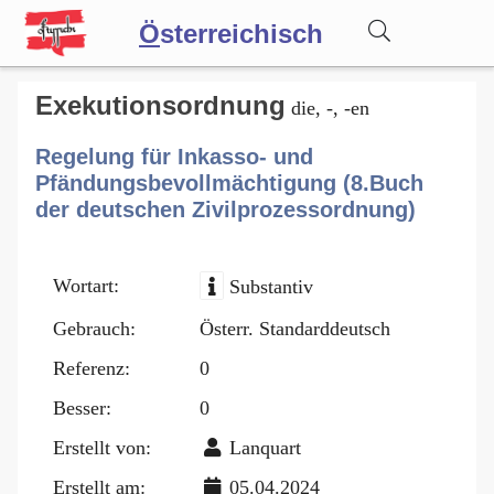
Ö
sterreichisch
Wörterbuch
Exekutionsordnung
die, -, -en
Regelung für Inkasso- und
Forum
Pfändungsbevollmächtigung (8.Buch
der deutschen Zivilprozessordnung)
Blog
Wortart:
Substantiv
Gebrauch:
Österr. Standarddeutsch
Referenz:
0
Besser:
0
Erstellt von:
Lanquart
Erstellt am:
05.04.2024