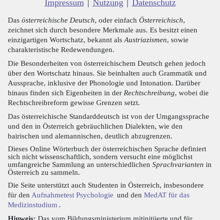
Impressum
|
Nutzung
|
Datenschutz
Das
österreichische Deutsch
, oder einfach
Österreichisch
,
zeichnet sich durch besondere Merkmale aus. Es besitzt einen
einzigartigen Wortschatz, bekannt als
Austriazismen
, sowie
charakteristische Redewendungen.
Die Besonderheiten von österreichischem Deutsch gehen jedoch
über den Wortschatz hinaus. Sie beinhalten auch Grammatik und
Aussprache, inklusive der Phonologie und Intonation. Darüber
hinaus finden sich Eigenheiten in der
Rechtschreibung
, wobei die
Rechtschreibreform gewisse Grenzen setzt.
Das österreichische Standarddeutsch ist von der Umgangssprache
und den in Österreich gebräuchlichen Dialekten, wie den
bairischen und alemannischen, deutlich abzugrenzen.
Dieses Online Wörterbuch der österreichischen Sprache definiert
sich nicht wissenschaftlich, sondern versucht eine möglichst
umfangreiche Sammlung an unterschiedlichen
Sprachvarianten
in
Österreich zu sammeln.
Die Seite unterstützt auch Studenten in Österreich, insbesondere
für den
Aufnahmetest Psychologie
und den
MedAT für das
Medizinstudium
.
Hinweis:
Das vom Bildungsministerium mitinitiierte und für