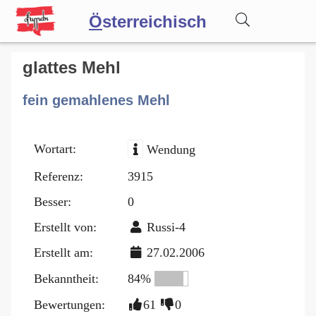
Ö
sterreichisch
Wörterbuch
glattes Mehl
fein gemahlenes Mehl
Forum
Wortart:
Wendung
Blog
Referenz:
3915
Besser:
0
Erstellt von:
Russi-4
Erstellt am:
27.02.2006
Bekanntheit:
84%
Bewertungen:
61
0