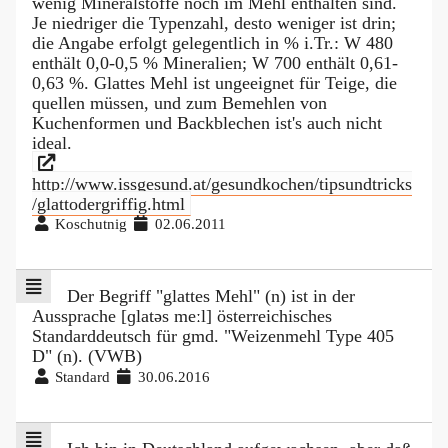
wenig Mineralstoffe noch im Mehl enthalten sind.
Je niedriger die Typenzahl, desto weniger ist drin;
die Angabe erfolgt gelegentlich in % i.Tr.: W 480
enthält 0,0-0,5 % Mineralien; W 700 enthält 0,61-
0,63 %. Glattes Mehl ist ungeeignet für Teige, die
quellen müssen, und zum Bemehlen von
Kuchenformen und Backblechen ist's auch nicht
ideal.
http://www.issgesund.at/gesundkochen/tipsundtricks
/glattodergriffig.html
Koschutnig
02.06.2011
Der Begriff "glattes Mehl" (n) ist in der
Aussprache [ɡlatəs meːl] österreichisches
Standarddeutsch für gmd. "Weizenmehl Type 405
D" (n). (VWB)
Standard
30.06.2016