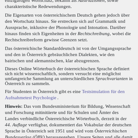
einzigartigen Wortschatz, bekannt als
Austriazismen
, sowie
charakteristische Redewendungen.
Die Eigenarten von österreichischem Deutsch gehen jedoch über
den Wortschatz hinaus. Sie erstrecken sich auf Grammatik und
Aussprache, inklusive der Phonologie und Intonation. Darüber
hinaus finden sich Eigenheiten in der
Rechtschreibung
, wobei die
Rechtschreibreform gewisse Grenzen setzt.
Das österreichische Standarddeutsch ist von der Umgangssprache
und den in Österreich gebräuchlichen Dialekten, wie den
bairischen und alemannischen, klar abzugrenzen.
Dieses Online Wörterbuch der österreichischen Sprache definiert
sich nicht wissenschaftlich, sondern versucht eine möglichst
umfangreiche Sammlung an unterschiedlichen
Sprachvarianten
in
Österreich zu sammeln.
Für Studenten in Österreich gibt es eine
Testsimulation für den
Aufnahmetest Psychologie
.
Hinweis:
Das vom Bundesministerium für Bildung, Wissenschaft
und Forschung mitinitiierte und für Schulen und Ämter des
Landes verbindliche Österreichische Wörterbuch, derzeit in der
44. Auflage
verfügbar, dokumentiert das Vokabular der deutschen
Sprache in Österreich seit 1951 und wird vom
Österreichischen
Bundesverlag (ÖBV)
herausgegeben. Unsere Seiten und alle damit