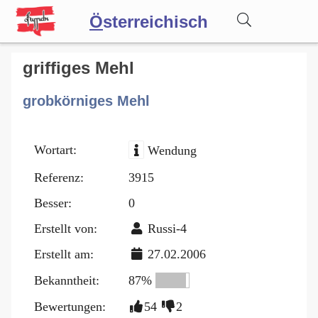
Ö
sterreichisch
Wörterbuch
griffiges Mehl
grobkörniges Mehl
Forum
Wortart:
Wendung
Blog
Referenz:
3915
Besser:
0
Erstellt von:
Russi-4
Erstellt am:
27.02.2006
Bekanntheit:
87%
Bewertungen:
54
2