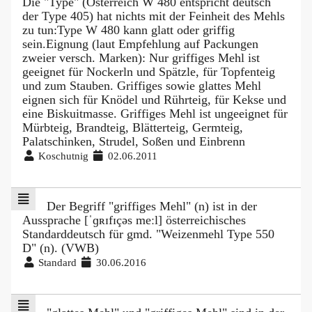
Die "Type" (Österreich W 480 entspricht deutsch
der Type 405) hat nichts mit der Feinheit des Mehls
zu tun:Type W 480 kann glatt oder griffig
sein.Eignung (laut Empfehlung auf Packungen
zweier versch. Marken): Nur griffiges Mehl ist
geeignet für Nockerln und Spätzle, für Topfenteig
und zum Stauben. Griffiges sowie glattes Mehl
eignen sich für Knödel und Rührteig, für Kekse und
eine Biskuitmasse. Griffiges Mehl ist ungeeignet für
Mürbteig, Brandteig, Blätterteig, Germteig,
Palatschinken, Strudel, Soßen und Einbrenn
Koschutnig
02.06.2011
Der Begriff "griffiges Mehl" (n) ist in der
Aussprache [ˈɡʀɪfɪçəs meːl] österreichisches
Standarddeutsch für gmd. "Weizenmehl Type 550
D" (n). (VWB)
Standard
30.06.2016