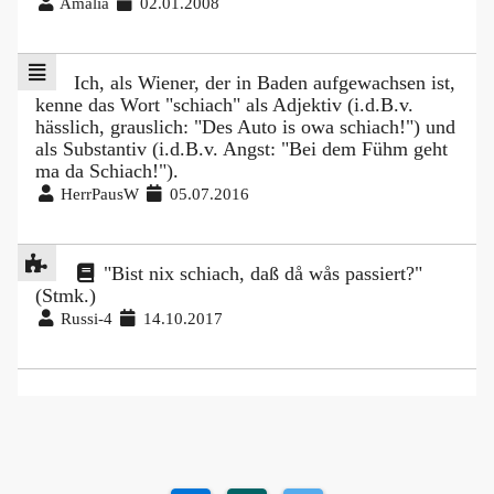
Amalia
02.01.2008
Ich, als Wiener, der in Baden aufgewachsen ist,
kenne das Wort "schiach" als Adjektiv (i.d.B.v.
hässlich, grauslich: "Des Auto is owa schiach!") und
als Substantiv (i.d.B.v. Angst: "Bei dem Fühm geht
ma da Schiach!").
HerrPausW
05.07.2016
"Bist nix schiach, daß då wås passiert?"
(Stmk.)
Russi-4
14.10.2017