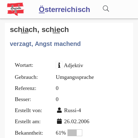
Ö
sterreichisch
Wörterbuch
schi͟ach, schi͟ech
verzagt, Angst machend
Forum
Wortart:
Adjektiv
Blog
Gebrauch:
Umgangssprache
Referenz:
0
Besser:
0
Erstellt von:
Russi-4
Erstellt am:
26.02.2006
Bekanntheit:
61%