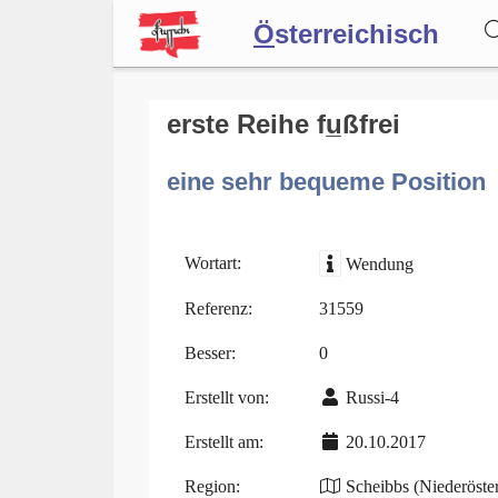
Ö
sterreichisch
Wörterbuch
erste Reihe fu̲ßfrei
eine sehr bequeme Position
Forum
Blog
Wortart:
Wendung
Referenz:
31559
Besser:
0
Erstellt von:
Russi-4
Erstellt am:
20.10.2017
Region:
Scheibbs (Niederöster