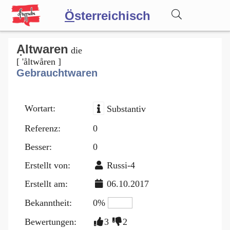
Ö
sterreichisch
Wörterbuch
Ạltwaren
die
[ 'åltwåren ]
Gebrauchtwaren
Forum
Wortart:
Substantiv
Blog
Referenz:
0
Besser:
0
Erstellt von:
Russi-4
Erstellt am:
06.10.2017
Bekanntheit:
0%
Bewertungen:
3
2