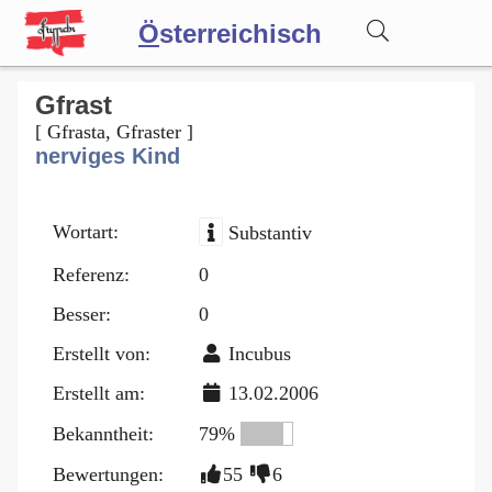
Ö
sterreichisch
Wörterbuch
Gfrast
[ Gfrasta, Gfraster ]
nerviges Kind
Forum
Wortart:
Substantiv
Blog
Referenz:
0
Besser:
0
Erstellt von:
Incubus
Erstellt am:
13.02.2006
Bekanntheit:
79%
Bewertungen:
55
6