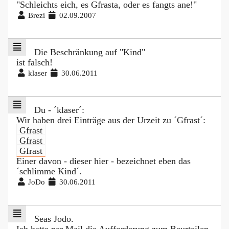
"Schleichts eich, es Gfrasta, oder es fangts ane!"
Brezi
02.09.2007
Die Beschränkung auf "Kind"
ist falsch!
klaser
30.06.2011
Du - ´klaser´:
Wir haben drei Einträge aus der Urzeit zu ´Gfrast´:
Gfrast
Gfrast
Gfrast
Einer davon - dieser hier - bezeichnet eben das
´schlimme Kind´.
JoDo
30.06.2011
Seas Jodo.
Ich hatte per Mail die Aufforderung zum Beurteilen