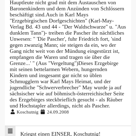
Hauptleute nicht grad mit dem Austauschen von
Baronenkindern und dem Anzünden von Schlössern
beschäftigt sind.Auch in Karl Mays
"Erzgebirgischen Dorfgeschichten" (Karl-May-
Verlag Bd. 43 und 44 - "Der Waldschwarze" u. "Aus
dunklem Tann")- treiben die Pascher ihr nächtliches
Unwesen: " 'Die Pascher', fuhr Friedrich fort, 'sind
gegen zwanzig Mann; sie steigen da ein, wo der
Gang nicht weit von der Mündung eingestürzt ist,
empfangen die Waren und tragen sie über die
Grenze...' " (Aus "Vergeltung")Dieses Erzgebirge
mit seinen bettelarmen Webern, hungernden
Kindern und insgesamt gar nicht so üblen
Schmugglern war Karl Mays Heimat, und der
jugendliche "Schwerverbrecher" May wurde ja auf
sächsischer wie auf böhmisch-österreichischer Seite
des Erzgebirges steckbrieflich gesucht - als Räuber
und Hochstapler allerdings, nicht als Pascher.
Koschutnig
24.09.2008
Kriegst einen EINSER, Koschutnig!