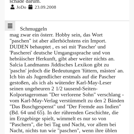
schade darum.
JoDo
23.09.2008
Schmuggeln
mag zwar ein österr. Hobby sein, das Wort
"paschen" ist aber allerhöchstens ein Import.
DUDEN behauptet , es sei mit 'Pascher' und
'Pascherei' deutsche Umgangssprache und von
hebräischer Herkunft, gibt aber weiter nichts an.
Salcia Landmanns Jiddisches Lexikon gibt zu
'paschn' jedoch die Bedeutungen 'füttern, mästen' an.
Ich bin als Jugendlicher erstmals auf die Pascher
gestoßen, als ich als wütender Karl-May-Leser
seinen ungeheuren 2 1/2 tausend-Seiten-
Kolportageroman "Der verlorene Sohn" verschlang -
vom Karl-May-Verlag verstümmelt zu den 2 Bänden
"Das Buschgespenst" und "Der Fremde aus Indien"
(Bd. 64 und 65). In der rührenden Geschichte, die
im Erzgebirge spielt, wimmelt es nur so von
"Paschern", die bei Tag und Nacht, vor allem bei
Nacht, nichts tun wie "paschen", wenn ihre üblen