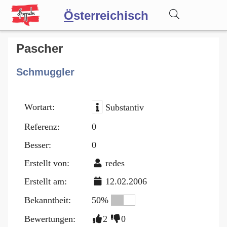
Ö
sterreichisch
Wörterbuch
Pascher
Schmuggler
Forum
Wortart:
Substantiv
Blog
Referenz:
0
Besser:
0
Erstellt von:
redes
Erstellt am:
12.02.2006
Bekanntheit:
50%
Bewertungen:
2
0