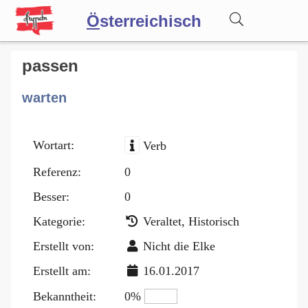
Ö
sterreichisch
Wörterbuch
passen
warten
Forum
Wortart:
Verb
Blog
Referenz:
0
Besser:
0
Kategorie:
Veraltet, Historisch
Erstellt von:
Nicht die Elke
Erstellt am:
16.01.2017
Bekanntheit:
0%