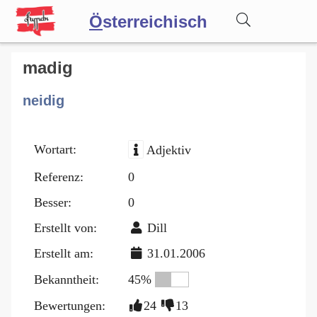
Ö
sterreichisch
Wörterbuch
madig
neidig
Forum
Wortart:
Adjektiv
Blog
Referenz:
0
Besser:
0
Erstellt von:
Dill
Erstellt am:
31.01.2006
Bekanntheit:
45%
Bewertungen:
24
13