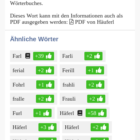
Wörterbuches.
Dieses Wort kann mit den Informationen auch als
PDF ausgegeben werden:
PDF von Häuferl
Ähnliche Wörter
Farl
+39
Farli
+2
ferial
+2
Ferill
+1
Fohrl
+1
frahli
+2
fralle
+2
Frauli
+2
Furl
+1
Häferl
+58
Häferl
+3
Häferl
+2