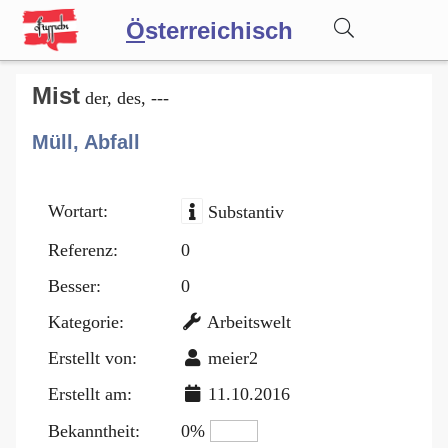
Ö
sterreichisch
Wörterbuch
Mist
der, des, ---
Müll, Abfall
Forum
Wortart:
Substantiv
Blog
Referenz:
0
Besser:
0
Kategorie:
Arbeitswelt
Erstellt von:
meier2
Erstellt am:
11.10.2016
Bekanntheit:
0%