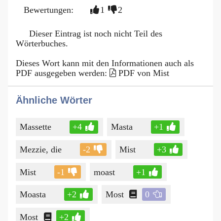
Bewertungen:
1
2
Dieser Eintrag ist noch nicht Teil des
Wörterbuches.
Dieses Wort kann mit den Informationen auch als
PDF ausgegeben werden:
PDF von Mist
Ähnliche Wörter
Massette
+4
Masta
+1
Mezzie, die
-2
Mist
+3
Mist
-1
moast
+1
Moasta
+2
Most
0
Most
+2