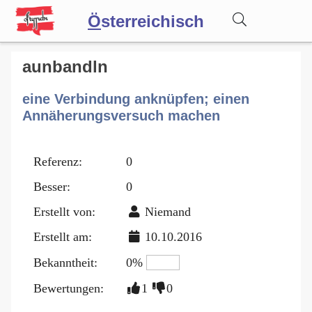
Ö
sterreichisch
Wörterbuch
aunbandln
eine Verbindung anknüpfen; einen
Forum
Annäherungsversuch machen
Blog
Referenz:
0
Besser:
0
Erstellt von:
Niemand
Erstellt am:
10.10.2016
Bekanntheit:
0%
Bewertungen:
1
0