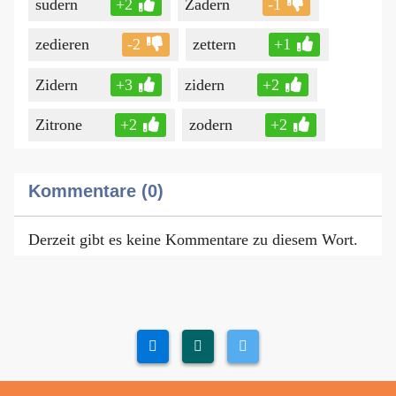
sudern
+2
Zadern
-1
zedieren
-2
zettern
+1
Zidern
+3
zidern
+2
Zitrone
+2
zodern
+2
Kommentare (0)
Derzeit gibt es keine Kommentare zu diesem Wort.