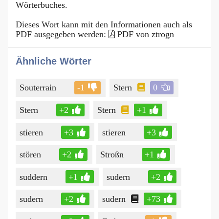
Wörterbuches.
Dieses Wort kann mit den Informationen auch als
PDF ausgegeben werden:
PDF von ztrogn
Ähnliche Wörter
Souterrain
-1
Stern
0
Stern
+2
Stern
+1
stieren
+3
stieren
+3
stören
+2
Stroßn
+1
suddern
+1
sudern
+2
sudern
+2
sudern
+73