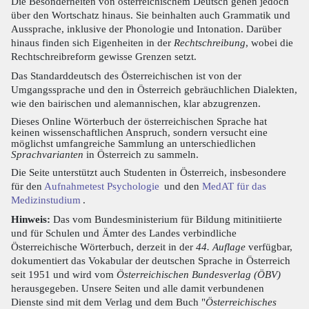
Die Besonderheiten von österreichischem Deutsch gehen jedoch
über den Wortschatz hinaus. Sie beinhalten auch Grammatik und
Aussprache, inklusive der Phonologie und Intonation. Darüber
hinaus finden sich Eigenheiten in der
Rechtschreibung
, wobei die
Rechtschreibreform gewisse Grenzen setzt.
Das Standarddeutsch des Österreichischen ist von der
Umgangssprache und den in Österreich gebräuchlichen Dialekten,
wie den bairischen und alemannischen, klar abzugrenzen.
Dieses Online Wörterbuch der österreichischen Sprache hat
keinen wissenschaftlichen Anspruch, sondern versucht eine
möglichst umfangreiche Sammlung an unterschiedlichen
Sprachvarianten
in Österreich zu sammeln.
Die Seite unterstützt auch Studenten in Österreich, insbesondere
für den
Aufnahmetest Psychologie
und den
MedAT für das
Medizinstudium
.
Hinweis:
Das vom Bundesministerium für Bildung mitinitiierte
und für Schulen und Ämter des Landes verbindliche
Österreichische Wörterbuch, derzeit in der
44. Auflage
verfügbar,
dokumentiert das Vokabular der deutschen Sprache in Österreich
seit 1951 und wird vom
Österreichischen Bundesverlag (ÖBV)
herausgegeben. Unsere Seiten und alle damit verbundenen
Dienste sind mit dem Verlag und dem Buch "
Österreichisches