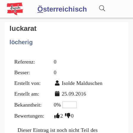
Ö
sterreichisch
Wörterbuch
luckarat
löcherig
Forum
Referenz:
0
Blog
Besser:
0
Erstellt von:
Isolde Malduschen
Erstellt am:
25.09.2016
Bekanntheit:
0%
Bewertungen:
2
0
Dieser Eintrag ist noch nicht Teil des