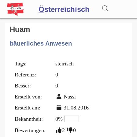
Ö
sterreichisch
Wörterbuch
Huam
bäuerliches Anwesen
Forum
Tags:
steirisch
Blog
Referenz:
0
Besser:
0
Erstellt von:
Nassi
Erstellt am:
31.08.2016
Bekanntheit:
0%
Bewertungen:
2
0