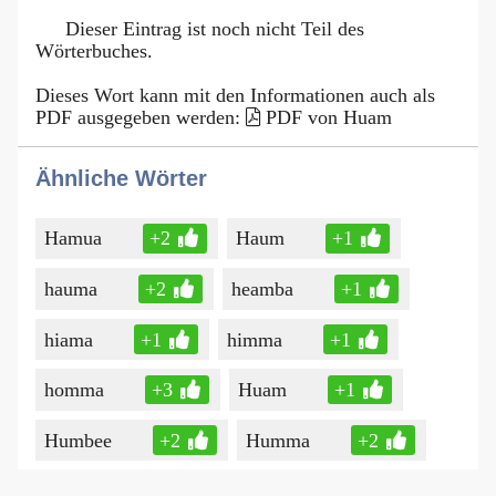
Dieser Eintrag ist noch nicht Teil des
Wörterbuches.
Dieses Wort kann mit den Informationen auch als
PDF ausgegeben werden:
PDF von Huam
Ähnliche Wörter
Hamua
+2
Haum
+1
hauma
+2
heamba
+1
hiama
+1
himma
+1
homma
+3
Huam
+1
Humbee
+2
Humma
+2