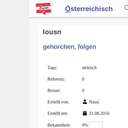
Ö
sterreichisch
Wörterbuch
lousn
gehorchen, folgen
Forum
Blog
Tags:
steirisch
Referenz:
0
Besser:
0
Erstellt von:
Nassi
Erstellt am:
31.08.2016
Bekanntheit:
0%