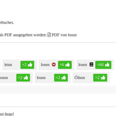
erbuches.
 als PDF ausgegeben werden:
PDF von lousn
leisn
+2
losen
+6
losen
+60
lousn
+2
lousn
+2
Ölissn
+2
st liegn!