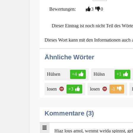
Bewertungen:
3
0
Dieser Eintrag ist noch nicht Teil des Wört
Dieses Wort kann mit den Informationen auch
Ähnliche Wörter
Hülsen
+4
Hülsn
+1
losen
+3
losen
-1
Kommentare (3)
Hiaz lous amol, wennst weida spinnst, geh