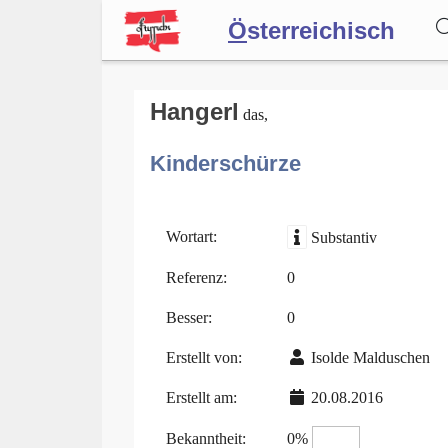
Ö
sterreichisch
Wörterbuch
Hangerl
das,
Kinderschürze
Forum
Blog
Wortart:
Substantiv
Referenz:
0
Besser:
0
Erstellt von:
Isolde Malduschen
Erstellt am:
20.08.2016
Bekanntheit:
0%