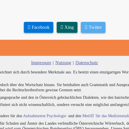
Facebook
Xing
Twitter
Impressum
|
Nutzung
|
Datenschutz
zeichnet sich durch besondere Merkmale aus. Es besitzt einen einzigartigen Wor
edoch über den Wortschatz hinaus. Sie beinhalten auch Grammatik und Ausspra
bei die Rechtschreibreform gewisse Grenzen setzt.
angssprache und den in Österreich gebräuchlichen Dialekten, wie den bairisch
finiert sich nicht wissenschaftlich, sondern versucht eine möglichst umfangr
sondere für den
Aufnahmetest Psychologie
und den
MedAT für das Medizinstud
für Schulen und Ämter des Landes verbindliche Österreichische Wörterbuch, de
 und wird vom
Österreichischen Bundesverlag (ÖBV)
herausgegeben. Unsere Seit