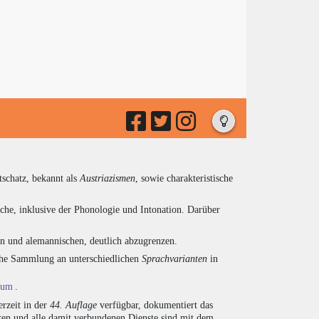
tschatz, bekannt als
Austriazismen
, sowie charakteristische
che, inklusive der Phonologie und Intonation. Darüber
en und alemannischen, deutlich abzugrenzen.
eiche Sammlung an unterschiedlichen
Sprachvarianten
in
ium
.
rzeit in der
44. Auflage
verfügbar, dokumentiert das
en und alle damit verbundenen Dienste sind mit dem