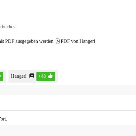
erbuches.
 als PDF ausgegeben werden:
PDF von Hangerl
Hangerl
+48
ort.