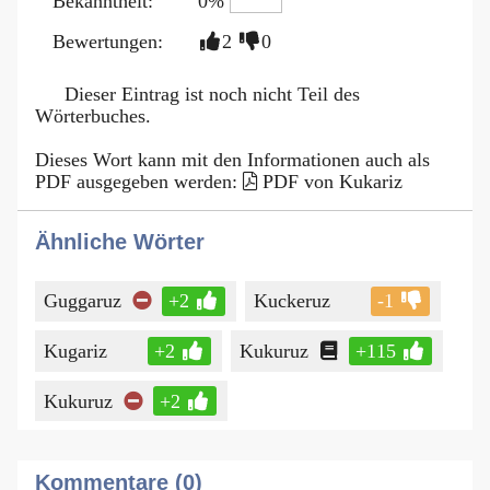
Bekanntheit:
0%
Bewertungen:
2
0
Dieser Eintrag ist noch nicht Teil des
Wörterbuches.
Dieses Wort kann mit den Informationen auch als
PDF ausgegeben werden:
PDF von Kukariz
Ähnliche Wörter
Guggaruz
+2
Kuckeruz
-1
Kugariz
+2
Kukuruz
+115
Kukuruz
+2
Kommentare (0)