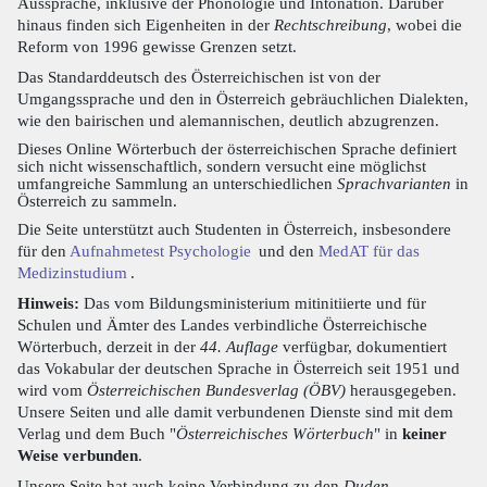
Aussprache, inklusive der Phonologie und Intonation. Darüber
hinaus finden sich Eigenheiten in der
Rechtschreibung
, wobei die
Reform von 1996 gewisse Grenzen setzt.
Das Standarddeutsch des Österreichischen ist von der
Umgangssprache und den in Österreich gebräuchlichen Dialekten,
wie den bairischen und alemannischen, deutlich abzugrenzen.
Dieses Online Wörterbuch der österreichischen Sprache definiert
sich nicht wissenschaftlich, sondern versucht eine möglichst
umfangreiche Sammlung an unterschiedlichen
Sprachvarianten
in
Österreich zu sammeln.
Die Seite unterstützt auch Studenten in Österreich, insbesondere
für den
Aufnahmetest Psychologie
und den
MedAT für das
Medizinstudium
.
Hinweis:
Das vom Bildungsministerium mitinitiierte und für
Schulen und Ämter des Landes verbindliche Österreichische
Wörterbuch, derzeit in der
44. Auflage
verfügbar, dokumentiert
das Vokabular der deutschen Sprache in Österreich seit 1951 und
wird vom
Österreichischen Bundesverlag (ÖBV)
herausgegeben.
Unsere Seiten und alle damit verbundenen Dienste sind mit dem
Verlag und dem Buch "
Österreichisches Wörterbuch
" in
keiner
Weise verbunden
.
Unsere Seite hat auch keine Verbindung zu den
Duden-