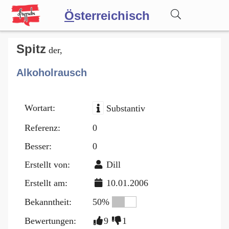
Ö
sterreichisch
Wörterbuch
Spitz
der,
Alkoholrausch
Forum
Wortart:
Substantiv
Blog
Referenz:
0
Besser:
0
Erstellt von:
Dill
Erstellt am:
10.01.2006
Bekanntheit:
50%
Bewertungen:
9
1