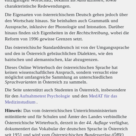
charakteristische Redewendungen.
Die Eigenarten von österreichischem Deutsch gehen jedoch über
den Wortschatz hinaus. Sie beinhalten auch Grammatik und
Aussprache, inklusive der Phonologie und Intonation. Darüber
hinaus finden sich Eigenheiten in der
Rechtschreibung
, wobei die
Reform von 1996 gewisse Grenzen setzt.
Das österreichische Standarddeutsch ist von der Umgangssprache
und den in Österreich gebräuchlichen Dialekten, wie den
bairischen und alemannischen, klar abzugrenzen.
Dieses Online Wörterbuch der österreichischen Sprache hat
keinen wissenschaftlichen Anspruch, sondern versucht eine
möglichst umfangreiche Sammlung an unterschiedlichen
Sprachvarianten
in Österreich zu sammeln.
Die Seite unterstützt auch Studenten in Österreich, insbesondere
für den
Aufnahmetest Psychologie
und den
MedAT für das
Medizinstudium
.
Hinweis:
Das vom österreichischen Unterrichtsministerium
mitinitiierte und für Schulen und Ämter des Landes verbindliche
Österreichische Wörterbuch, derzeit in der
44. Auflage
verfügbar,
dokumentiert das Vokabular der deutschen Sprache in Österreich
seit 1951 und wird vom
Österreichischen Bundesverlag (ÖBV)