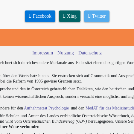
Facebook
Xing
Twitter
Impressum
|
Nutzung
|
Datenschutz
zeichnet sich durch besondere Merkmale aus. Es besitzt einen einzigartigen Wor
h über den Wortschatz hinaus. Sie erstrecken sich auf Grammatik und Aussprac
bei die Reform von 1996 gewisse Grenzen setzt.
prache und den in Österreich gebräuchlichen Dialekten, wie den bairischen un
at keinen wissenschaftlichen Anspruch, sondern versucht eine möglichst umfa
sondere für den
Aufnahmetest Psychologie
und den
MedAT für das Medizinstud
für Schulen und Ämter des Landes verbindliche Österreichische Wörterbuch, de
 und wird vom
Österreichischen Bundesverlag (ÖBV)
herausgegeben. Unsere Seit
einer Weise verbunden
.