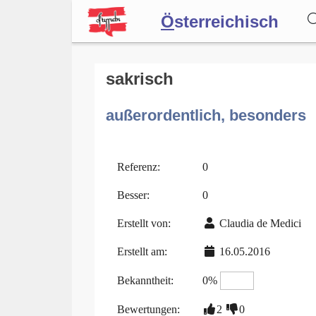
Ö
sterreichisch
Wörterbuch
sakrisch
außerordentlich, besonders
Forum
Blog
Referenz:
0
Besser:
0
Erstellt von:
Claudia de Medici
Erstellt am:
16.05.2016
Bekanntheit:
0%
Bewertungen:
2
0