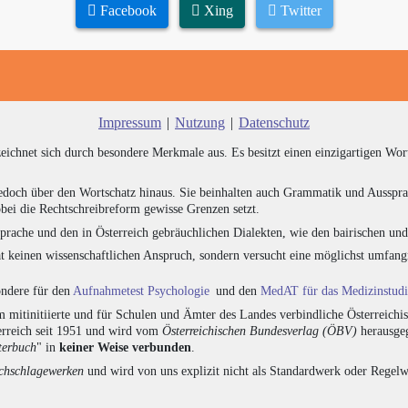
Facebook
Xing
Twitter
Impressum
|
Nutzung
|
Datenschutz
zeichnet sich durch besondere Merkmale aus. Es besitzt einen einzigartigen Wor
edoch über den Wortschatz hinaus. Sie beinhalten auch Grammatik und Ausspra
bei die Rechtschreibreform gewisse Grenzen setzt.
prache und den in Österreich gebräuchlichen Dialekten, wie den bairischen un
at keinen wissenschaftlichen Anspruch, sondern versucht eine möglichst umfa
sondere für den
Aufnahmetest Psychologie
und den
MedAT für das Medizinstud
 mitinitiierte und für Schulen und Ämter des Landes verbindliche Österreichi
erreich seit 1951 und wird vom
Österreichischen Bundesverlag (ÖBV)
herausgeg
terbuch
" in
keiner Weise verbunden
.
hschlagewerken
und wird von uns explizit nicht als Standardwerk oder Regelwe