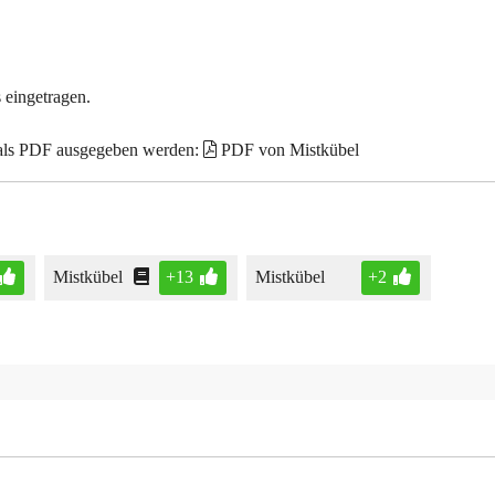
 eingetragen.
 als PDF ausgegeben werden:
PDF von Mistkübel
Mistkübel
+13
Mistkübel
+2