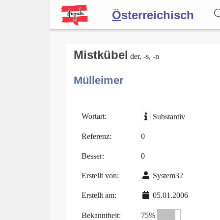
Ö
sterreichisch
Wörterbuch
Mistkübel
der, -s, -n
Mülleimer
Forum
Blog
Wortart:
Substantiv
Referenz:
0
Besser:
0
Erstellt von:
System32
Erstellt am:
05.01.2006
Bekanntheit:
75%