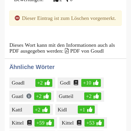
Dieser Eintrag ist zum Löschen vorgemerkt.
Dieses Wort kann mit den Informationen auch als
PDF ausgegeben werden:
PDF von Goudl
Ähnliche Wörter
Goadl
+2
Godl
+10
Guatl
+2
Gutteil
+2
Kattl
+2
Kidl
+1
Kittel
+59
Kittel
+53