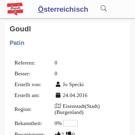
Ö
sterreichisch
Wörterbuch
Goudl
Patin
Forum
Referenz:
0
Blog
Besser:
0
Erstellt von:
Jo Specki
Erstellt am:
24.04.2016
Eisenstadt(Stadt)
Region:
(Burgenland)
Bekanntheit:
0%
Bewertungen:
2
0