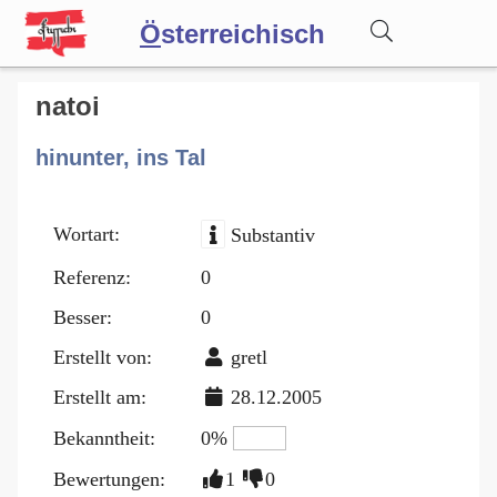
Ö
sterreichisch
Wörterbuch
natoi
hinunter, ins Tal
Forum
Wortart:
Substantiv
Blog
Referenz:
0
Besser:
0
Erstellt von:
gretl
Erstellt am:
28.12.2005
Bekanntheit:
0%
Bewertungen:
1
0