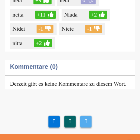
neta
+9
neta
0
netta
+11
Niada
+2
Nidei
-1
Niete
-1
nitta
+2
Kommentare (0)
Derzeit gibt es keine Kommentare zu diesem Wort.