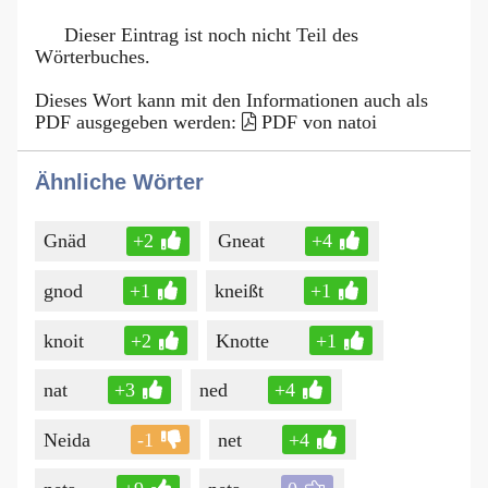
Dieser Eintrag ist noch nicht Teil des
Wörterbuches.
Dieses Wort kann mit den Informationen auch als
PDF ausgegeben werden:
PDF von natoi
Ähnliche Wörter
Gnäd
+2
Gneat
+4
gnod
+1
kneißt
+1
knoit
+2
Knotte
+1
nat
+3
ned
+4
Neida
-1
net
+4