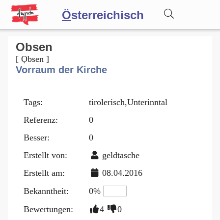
Ö
sterreichisch
Wörterbuch
Obsen
[ Ọbsen ]
Vorraum der Kirche
Forum
Tags:
tirolerisch,Unterinntal
Blog
Referenz:
0
Besser:
0
Erstellt von:
geldtasche
Erstellt am:
08.04.2016
Bekanntheit:
0%
Bewertungen:
4
0