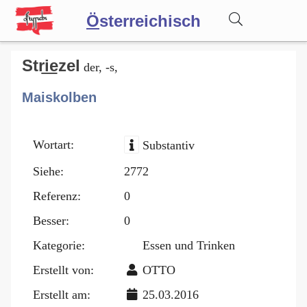
Ö
sterreichisch
Wörterbuch
Stri͟ezel
der, -s,
Maiskolben
Forum
Wortart:
Substantiv
Blog
Siehe:
2772
Referenz:
0
Besser:
0
Kategorie:
Essen und Trinken
Erstellt von:
OTTO
Erstellt am:
25.03.2016