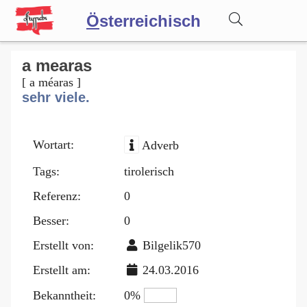
Ö
sterreichisch
Wörterbuch
a mearas
[ a méaras ]
sehr viele.
Forum
Wortart:
Adverb
Blog
Tags:
tirolerisch
Referenz:
0
Besser:
0
Erstellt von:
Bilgelik570
Erstellt am:
24.03.2016
Bekanntheit:
0%