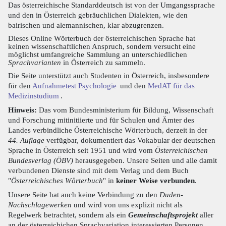
Das österreichische Standarddeutsch ist von der Umgangssprache
und den in Österreich gebräuchlichen Dialekten, wie den
bairischen und alemannischen, klar abzugrenzen.
Dieses Online Wörterbuch der österreichischen Sprache hat
keinen wissenschaftlichen Anspruch, sondern versucht eine
möglichst umfangreiche Sammlung an unterschiedlichen
Sprachvarianten
in Österreich zu sammeln.
Die Seite unterstützt auch Studenten in Österreich, insbesondere
für den
Aufnahmetest Psychologie
und den
MedAT für das
Medizinstudium
.
Hinweis:
Das vom Bundesministerium für Bildung, Wissenschaft
und Forschung mitinitiierte und für Schulen und Ämter des
Landes verbindliche Österreichische Wörterbuch, derzeit in der
44. Auflage
verfügbar, dokumentiert das Vokabular der deutschen
Sprache in Österreich seit 1951 und wird vom
Österreichischen
Bundesverlag (ÖBV)
herausgegeben. Unsere Seiten und alle damit
verbundenen Dienste sind mit dem Verlag und dem Buch
"
Österreichisches Wörterbuch
" in
keiner Weise verbunden
.
Unsere Seite hat auch keine Verbindung zu den
Duden-
Nachschlagewerken
und wird von uns explizit nicht als
Regelwerk betrachtet, sondern als ein
Gemeinschaftsprojekt
aller
an der österreichichen Sprachvariation interessierten Personen.