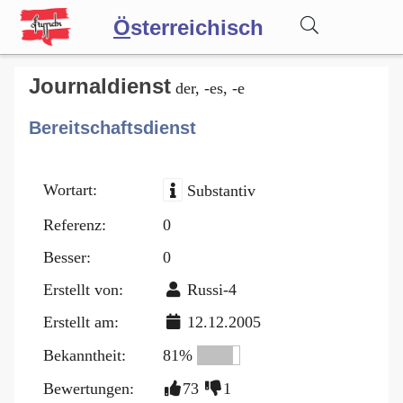
Ö
sterreichisch
Wörterbuch
Journaldienst
der, -es, -e
Bereitschaftsdienst
Forum
Wortart:
Substantiv
Blog
Referenz:
0
Besser:
0
Erstellt von:
Russi-4
Erstellt am:
12.12.2005
Bekanntheit:
81%
Bewertungen:
73
1