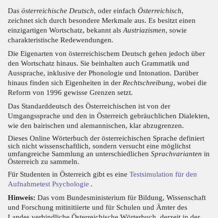
Das
österreichische Deutsch
, oder einfach
Österreichisch
,
zeichnet sich durch besondere Merkmale aus. Es besitzt einen
einzigartigen Wortschatz, bekannt als
Austriazismen
, sowie
charakteristische Redewendungen.
Die Eigenarten von österreichischem Deutsch gehen jedoch über
den Wortschatz hinaus. Sie beinhalten auch Grammatik und
Aussprache, inklusive der Phonologie und Intonation. Darüber
hinaus finden sich Eigenheiten in der
Rechtschreibung
, wobei die
Reform von 1996 gewisse Grenzen setzt.
Das Standarddeutsch des Österreichischen ist von der
Umgangssprache und den in Österreich gebräuchlichen Dialekten,
wie den bairischen und alemannischen, klar abzugrenzen.
Dieses Online Wörterbuch der österreichischen Sprache definiert
sich nicht wissenschaftlich, sondern versucht eine möglichst
umfangreiche Sammlung an unterschiedlichen
Sprachvarianten
in
Österreich zu sammeln.
Für Studenten in Österreich gibt es eine
Testsimulation für den
Aufnahmetest Psychologie
.
Hinweis:
Das vom Bundesministerium für Bildung, Wissenschaft
und Forschung mitinitiierte und für Schulen und Ämter des
Landes verbindliche Österreichische Wörterbuch, derzeit in der