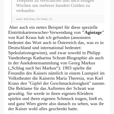
Telephon zu verschaffen und nach einigen
Wochen um mehrere hundert Gulden zu
verkaufen
source: Karl Kraus, Die Fackel, 3,2
Aber auch ein nettes Beispiel für diese spezielle
Eintrittskartenwucher-Verwendung von
"Agiotage"
von Karl Kraus hab ich gefunden (ansonsten
bedeutet das Wort auch in Österreich das, was es in
Deutschland und international bedeutet:
Spekulationsgewinn), und zwar sowohl in Philipp
Vandenbergs Katharina Schratt-Biographie als auch
in der Anekdotensammlung von Georg Markus
(„Schlag nach bei Markus“): 1903 spielte die
Freundin des Kaisers nämlich in einem Lustspiel im
Volkstheater die Kaiserin Maria Theresia, was Karl
Kraus den "Gipfel der Geschmackslosigkeit" nannte.
Die Reklame für das Auftreten der Schratt war
gewaltig. Sie werde in ihren eigenen Kleidern
spielen und ihren eigenen Schmuck tragen, hieß es,
und ganz Wien gierte also danach zu sehen, was ihr
der Kaiser wohl alles geschenkt hatte.