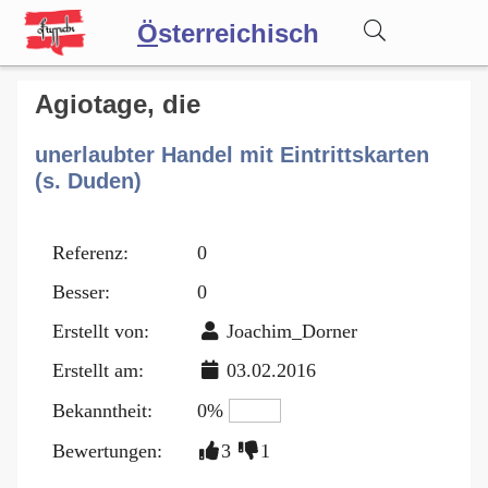
Ö
sterreichisch
Wörterbuch
Agiotage, die
unerlaubter Handel mit Eintrittskarten
Forum
(s. Duden)
Blog
Referenz:
0
Besser:
0
Erstellt von:
Joachim_Dorner
Erstellt am:
03.02.2016
Bekanntheit:
0%
Bewertungen:
3
1