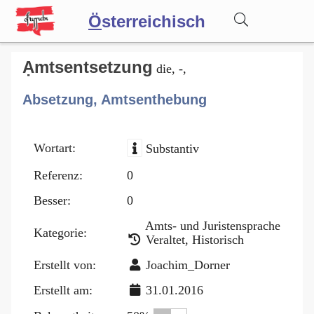
Ö
sterreichisch
Wörterbuch
Ạmtsentsetzung
die, -,
Absetzung, Amtsenthebung
Forum
Wortart:
Substantiv
Blog
Referenz:
0
Besser:
0
Amts- und Juristensprache
Kategorie:
Veraltet, Historisch
Erstellt von:
Joachim_Dorner
Erstellt am:
31.01.2016