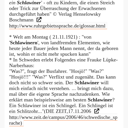
ein
Schlawiner
'
- oft zu Kindern, die einen Streich
oder Trick zur Überraschung der Erwachsenen
durchgeführt haben" © Verlag Henselowsky
Boschmann
http://www.ruhrgebietssprache.de/glossar.html
* Welt am Montag ( 21.11.1921) : "von
'
Schlawinern
', von landfremden Elementen, wie
heute jeder Bauer jeden Mann nennt, der da geboren
ist, wohin er nicht mehr spucken kann"
* In Schweden erlebt Folgendes eine Frauke Lüpke-
Narberhaus:
"Was?", fragt der Busfahrer. "Hosjö!" "Was?"
"Hosjö!!!" "Was?" Verflixt und zugenäht. Das kann
doch nicht so schwer sein. Der
Schlawiner
will
mich einfach nicht verstehen. ... bringt mich dazu,
mal über die eigene Sprache nachzudenken. Wie
erklärt man beispielsweise am besten
Schlawiner
?
Ein Schlawiner ist ein Schlingel. Ein Schlingel ist
ein Schlitzohr..."(DIE ZEIT,17.11.2006
http://www.zeit.de/campus/2006/46/schwedische_sp
rache)