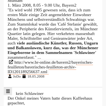
Mühsam
1. März 2008, 8.05 - 9.00 Uhr, Bayern2
"Es wird wohl 1905 gewesen sein, dass ich zum
ersten Male einige Zeit angemeldeter Einwohner
Münchens und selbstverständlich Schwabings war.
Zum Stammlokal wurde das 'Café Stefanie' gewählt,
an der Peripherie des Künstlerviertels, im Münchner
Quartier latin gelegen. Hier verkehrten massenhaft
Maler, Schriftsteller und Genieanwärter jeder Art,
auch
viele ausländische Künstler, Russen, Ungarn
und Balkanslawen, kurz das, was der Münchener
Eingeborene in dem Sammelnamen 'Schlawiner'
zusammenfasst." ...
http://www.br-online.de/bayern2/bayerisches-
feuilleton/bayerisches-feuilleton-archiv-
ID1201189256637.xml
JoDo
18.05.2008
kein Schlawiner
Der Onkel meines Vaters hatte dieses Kaffeehaus
gepachtet,