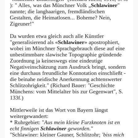
): " Alles, was das Münchner Volk „
Schlawiner
"
nannte; die langhaarigen, fremdländischen
Gestalten, die Heimatlosen... Boheme? Nein,
Zigeuner!"
Da wurden etwa gleich auch alle Künstler
"generalisierend als «
Schlawiner
» apostrophiert,
wobei im Münchner Sprachgebrauch diese auf eine
unbestimmbare slawische Topographie gründende
Zuordnung ja keineswegs eine eindeutige
Negativeinschätzung zum Ausdruck bringt, sondern
eine durchaus freundliche Konnotation einschließt -
die beinahe neidische Anerkennung achtenswerter
Schlitzohrigkeit." (Richard Bauer: "Geschichte
Münchens: vom Mittelalter bis zur Gegenwart", S.
133f.)
Mittlerweile ist das Wort von Bayern längst
weitergewandert:
* Ruhrgebiet: "
Aus mein kleine Furzknoten ist en
echt finnigen
Schlawiner
geworden.
"
"Schlawiner: kleiner Gauner, Schlitzohr;
'biss mich