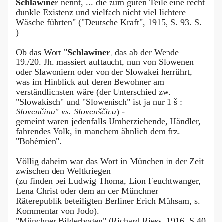
Schlawiner
nennt, ... die zum guten Teile eine recht
dunkle Existenz und vielfach nicht viel lichtere
Wäsche führten" ("Deutsche Kraft", 1915, S. 93. S.
)
Ob das Wort "
Schlawiner
, das ab der Wende
19./20. Jh. massiert auftaucht, nun von Slowenen
oder Slawoniern oder von der Slowakei herrührt,
was im Hinblick auf deren Bewohner am
verständlichsten wäre (der Unterschied zw.
"Slowakisch" und "Slowenisch" ist ja nur 1 š :
Slovenčina" vs. Slovenščina
) -
gemeint waren jedenfalls Umherziehende, Händler,
fahrendes Volk, in manchem ähnlich dem frz.
"Bohèmien".
Völlig daheim war das Wort in München in der Zeit
zwischen den Weltkriegen
(zu finden bei Ludwig Thoma, Lion Feuchtwanger,
Lena Christ oder dem an der Münchner
Räterepublik beteiligten Berliner Erich Mühsam, s.
Kommentar von Jodo).
"Münchner Bilderbogen" (Richard Riess, 1916, S.40