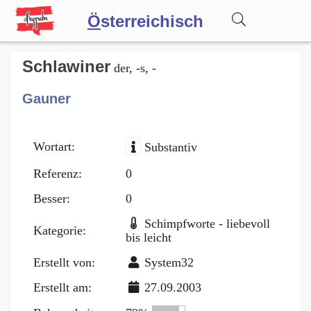
Ö
sterreichisch
Wörterbuch
Schlawiner
der, -s, -
Gauner
Forum
Wortart:
Substantiv
Blog
Referenz:
0
Besser:
0
Schimpfworte - liebevoll
Kategorie:
bis leicht
Erstellt von:
System32
Erstellt am:
27.09.2003