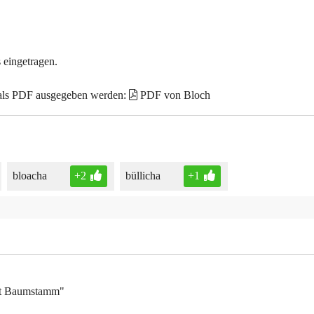
 eingetragen.
 als PDF ausgegeben werden:
PDF von Bloch
bloacha
+2
büllicha
+1
rt Baumstamm"