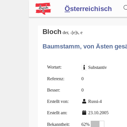
Ö
sterreichisch
Wörterbuch
Bloch
der, -[e]s, e
Baumstamm, von Ästen gesä
Forum
Blog
Wortart:
Substantiv
Referenz:
0
Besser:
0
Erstellt von:
Russi-4
Erstellt am:
23.10.2005
Bekanntheit:
62%