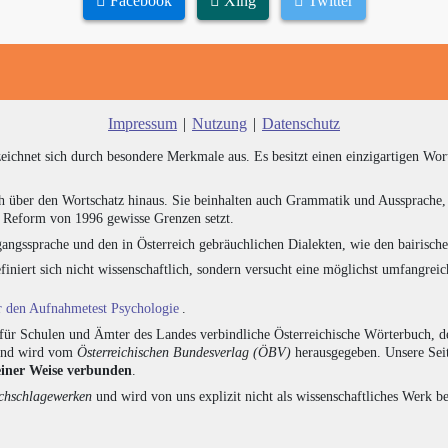
Facebook
Xing
Twitter
Impressum
|
Nutzung
|
Datenschutz
zeichnet sich durch besondere Merkmale aus. Es besitzt einen einzigartigen Wor
h über den Wortschatz hinaus. Sie beinhalten auch Grammatik und Aussprache, 
e Reform von 1996 gewisse Grenzen setzt.
angssprache und den in Österreich gebräuchlichen Dialekten, wie den bairisch
finiert sich nicht wissenschaftlich, sondern versucht eine möglichst umfangr
ür den Aufnahmetest Psychologie
.
für Schulen und Ämter des Landes verbindliche Österreichische Wörterbuch, de
 und wird vom
Österreichischen Bundesverlag (ÖBV)
herausgegeben. Unsere Seit
einer Weise verbunden
.
hschlagewerken
und wird von uns explizit nicht als wissenschaftliches Werk be