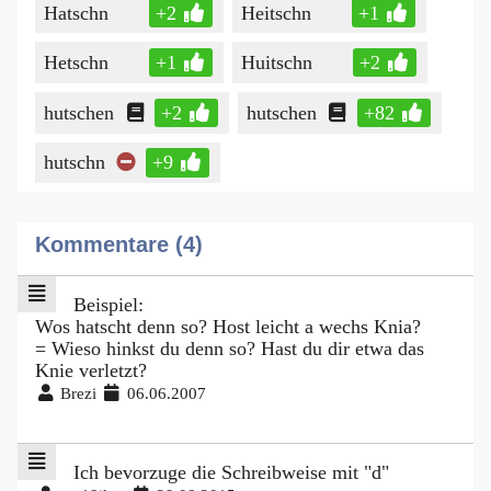
Hatschn
+2
Heitschn
+1
Hetschn
+1
Huitschn
+2
hutschen
+2
hutschen
+82
hutschn
+9
Kommentare (4)
Beispiel:
Wos hatscht denn so? Host leicht a wechs Knia?
= Wieso hinkst du denn so? Hast du dir etwa das
Knie verletzt?
Brezi
06.06.2007
Ich bevorzuge die Schreibweise mit "d"