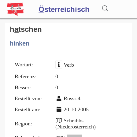
Ö
sterreichisch
Wörterbuch
ha̲tschen
hinken
Forum
Wortart:
Verb
Blog
Referenz:
0
Besser:
0
Erstellt von:
Russi-4
Erstellt am:
20.10.2005
Scheibbs
Region:
(Niederösterreich)