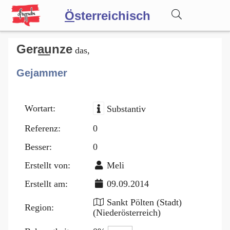
Ö
sterreichisch
Wörterbuch
Gera͟unze
das,
Gejammer
Forum
Wortart:
Substantiv
Blog
Referenz:
0
Besser:
0
Erstellt von:
Meli
Erstellt am:
09.09.2014
Sankt Pölten (Stadt)
Region:
(Niederösterreich)