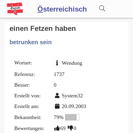
Ö
sterreichisch
Wörterbuch
einen Fetzen haben
betrunken sein
Forum
Wortart:
Wendung
Blog
Referenz:
1737
Besser:
0
Erstellt von:
System32
Erstellt am:
20.09.2003
Bekanntheit:
79%
Bewertungen:
69
0