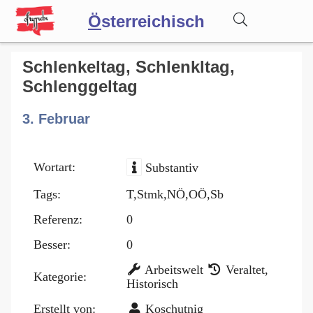
Ö
sterreichisch
Wörterbuch
Schlenkeltag, Schlenkltag,
Schlenggeltag
Forum
3. Februar
Blog
Wortart:
Substantiv
Tags:
T,Stmk,NÖ,OÖ,Sb
Referenz:
0
Besser:
0
Arbeitswelt
Veraltet,
Kategorie:
Historisch
Erstellt von:
Koschutnig