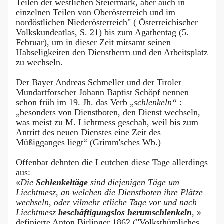
Teilen der westlichen Steiermark, aber auch in
einzelnen Teilen von Oberösterreich und im
nordöstlichen Niederösterreich" ( Österreichischer
Volkskundeatlas, S. 21) bis zum Agathentag (5.
Februar), um in dieser Zeit mitsamt seinen
Habseligkeiten den Dienstherrn und den Arbeitsplatz
zu wechseln.
Der Bayer Andreas Schmeller und der Tiroler
Mundartforscher Johann Baptist Schöpf nennen
schon früh im 19. Jh. das Verb „
schlenkeln“
:
„besonders von Dienstboten, den Dienst wechseln,
was meist zu M. Lichtmess geschah, weil bis zum
Antritt des neuen Dienstes eine Zeit des
Müßigganges liegt“ (Grimm'sches Wb.)
Offenbar dehnten die Leutchen diese Tage allerdings
aus:
«
Die
Schlenkeltäge
sind diejenigen Täge um
Liechtmesz, an welchen die Dienstboten ihre Plätze
wechseln, oder vilmehr etliche Tage vor und nach
Liechtmesz
beschäftigungslos herumschlenkeln
,
»
definierte Anton Birlinger 1862 ("Volksthümliches