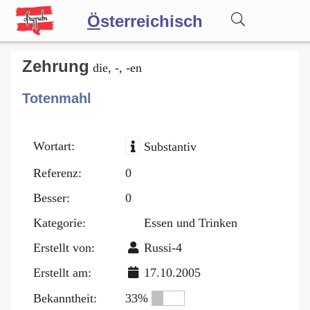
Ö
sterreichisch
Wörterbuch
Zehrung
die, -, -en
Totenmahl
Forum
Wortart:
Substantiv
Blog
Referenz:
0
Besser:
0
Kategorie:
Essen und Trinken
Erstellt von:
Russi-4
Erstellt am:
17.10.2005
Bekanntheit:
33%