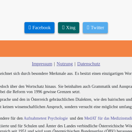
Facebook
Xing
Twitter
Impressum
|
Nutzung
|
Datenschutz
zeichnet sich durch besondere Merkmale aus. Es besitzt einen einzigartigen Wor
edoch über den Wortschatz hinaus. Sie beinhalten auch Grammatik und Ausspra
bei die Reform von 1996 gewisse Grenzen setzt.
prache und den in Österreich gebräuchlichen Dialekten, wie den bairischen un
at keinen wissenschaftlichen Anspruch, sondern versucht eine möglichst umfa
sondere für den
Aufnahmetest Psychologie
und den
MedAT für das Medizinstud
ierte und für Schulen und Ämter des Landes verbindliche Österreichische Wör
erreich seit 1951 und wird vom
Österreichischen Bundesverlag (ÖBV)
herausgeg