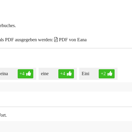
erbuches.
 als PDF ausgegeben werden:
PDF von Eana
eina
+4
eine
+4
Eini
+2
ort.