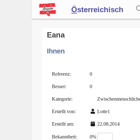
Ö
sterreichisch
Wörterbuch
Eana
Ihnen
Forum
Blog
Referenz:
0
Besser:
0
Kategorie:
Zwischenmenschlich
Erstellt von:
Lotte1
Erstellt am:
22.08.2014
Bekanntheit:
0%