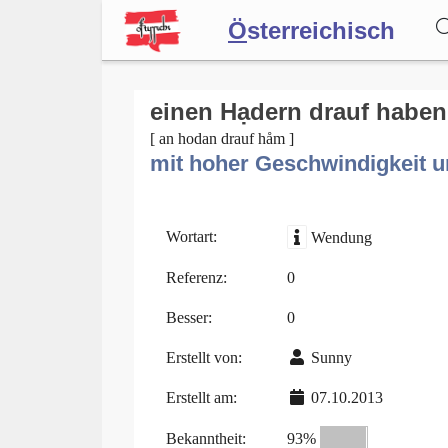
Ö
sterreichisch
Wörterbuch
einen Hạdern drauf haben
[ an hodan drauf håm ]
mit hoher Geschwindigkeit u
Forum
Blog
Wortart:
Wendung
Referenz:
0
Besser:
0
Erstellt von:
Sunny
Erstellt am:
07.10.2013
Bekanntheit:
93%