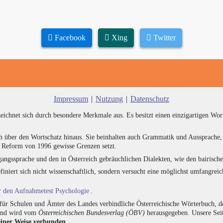
Facebook
Xing
Twitter
Impressum
|
Nutzung
|
Datenschutz
zeichnet sich durch besondere Merkmale aus. Es besitzt einen einzigartigen Wor
h über den Wortschatz hinaus. Sie beinhalten auch Grammatik und Aussprache, 
e Reform von 1996 gewisse Grenzen setzt.
angssprache und den in Österreich gebräuchlichen Dialekten, wie den bairisch
finiert sich nicht wissenschaftlich, sondern versucht eine möglichst umfangr
ür den Aufnahmetest Psychologie
.
für Schulen und Ämter des Landes verbindliche Österreichische Wörterbuch, de
 und wird vom
Österreichischen Bundesverlag (ÖBV)
herausgegeben. Unsere Seit
einer Weise verbunden
.