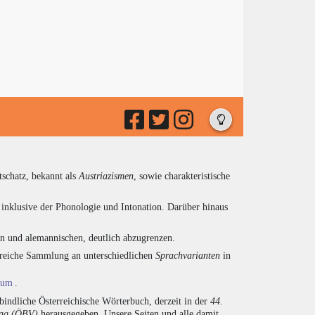
tschatz, bekannt als
Austriazismen
, sowie charakteristische
inklusive der Phonologie und Intonation. Darüber hinaus
en und alemannischen, deutlich abzugrenzen.
ngreiche Sammlung an unterschiedlichen
Sprachvarianten
in
ium
.
indliche Österreichische Wörterbuch, derzeit in der
44.
lag (ÖBV)
herausgegeben. Unsere Seiten und alle damit