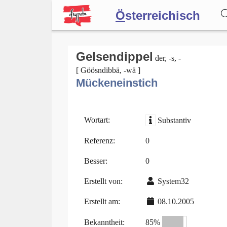
Ö
sterreichisch
Wörterbuch
Gelsendippel
der, -s, -
[ Göösndibbä, -wä ]
Mückeneinstich
Forum
Blog
Wortart:
Substantiv
Referenz:
0
Besser:
0
Erstellt von:
System32
Erstellt am:
08.10.2005
Bekanntheit:
85%