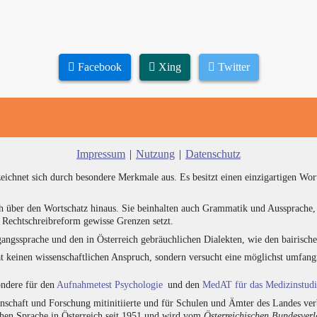
Facebook
Xing
Twitter
Impressum
|
Nutzung
|
Datenschutz
zeichnet sich durch besondere Merkmale aus. Es besitzt einen einzigartigen Wor
h über den Wortschatz hinaus. Sie beinhalten auch Grammatik und Aussprache, 
e Rechtschreibreform gewisse Grenzen setzt.
angssprache und den in Österreich gebräuchlichen Dialekten, wie den bairisch
at keinen wissenschaftlichen Anspruch, sondern versucht eine möglichst umfa
sondere für den
Aufnahmetest Psychologie
und den
MedAT für das Medizinstud
chaft und Forschung mitinitiierte und für Schulen und Ämter des Landes verb
chen Sprache in Österreich seit 1951 und wird vom
Österreichischen Bundesver