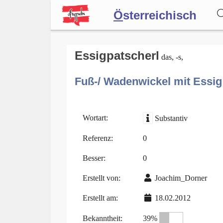
Ö
sterreichisch
Wörterbuch
Essigpatscherl
das, -s,
Fuß-/ Wadenwickel mit Essig
Forum
Blog
Wortart:
Substantiv
Referenz:
0
Besser:
0
Erstellt von:
Joachim_Dorner
Erstellt am:
18.02.2012
Bekanntheit:
39%