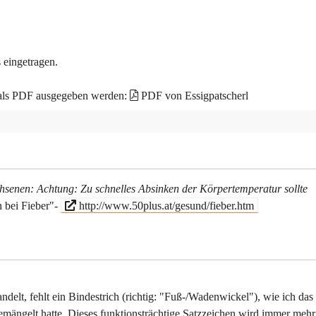
 eingetragen.
 als PDF ausgegeben werden:
PDF von Essigpatscherl
hsenen: Achtung: Zu schnelles Absinken der Körpertemperatur sollte
 bei Fieber"-
http://www.50plus.at/gesund/fieber.htm
elt, fehlt ein Bindestrich (richtig: "Fuß-/Wadenwickel"), wie ich das
emängelt hatte. Dieses funktionsträchtige Satzzeichen wird immer mehr