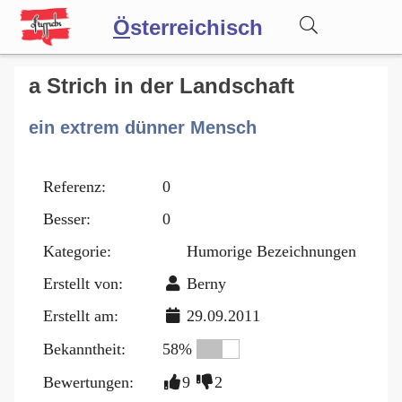
Ö
sterreichisch
Wörterbuch
a Strich in der Landschaft
ein extrem dünner Mensch
Forum
Referenz:
0
Blog
Besser:
0
Kategorie:
Humorige Bezeichnungen
Erstellt von:
Berny
Erstellt am:
29.09.2011
Bekanntheit:
58%
Bewertungen:
9
2