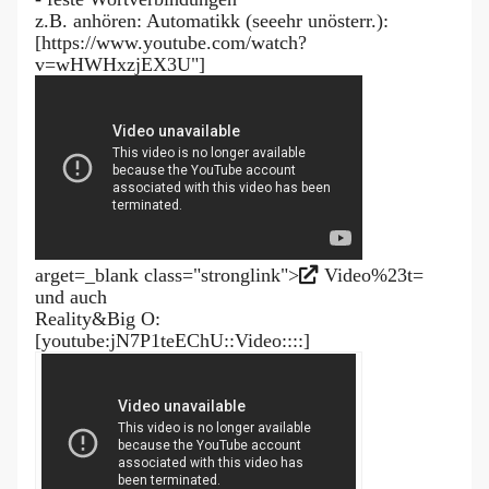
z.B. anhören: Automatikk (seeehr unösterr.):
[https://www.youtube.com/watch?
v=wHWHxzjEX3U"]
arget=_blank class="stronglink">
Video%23t=
und auch
Reality&Big O:
[youtube:jN7P1teEChU::Video::::]