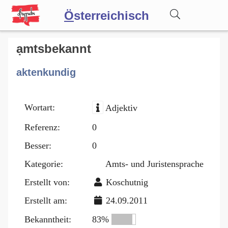
Ö
sterreichisch
Wörterbuch
ạmtsbekannt
aktenkundig
Forum
Wortart:
Adjektiv
Blog
Referenz:
0
Besser:
0
Kategorie:
Amts- und Juristensprache
Erstellt von:
Koschutnig
Erstellt am:
24.09.2011
Bekanntheit:
83%