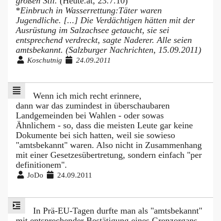
großen Stil.
(Heute.at, 23.7.10)
*
Einbruch in Wasserrettung:Täter waren
Jugendliche. [...] Die Verdächtigen hätten mit der
Ausrüstung im Salzachsee getaucht, sie sei
entsprechend verdreckt, sagte Naderer. Alle seien
amtsbekannt. (Salzburger Nachrichten, 15.09.2011)
Koschutnig
24.09.2011
Wenn ich mich recht erinnere,
dann war das zumindest in überschaubaren
Landgemeinden bei Wahlen - oder sowas
Ähnlichem - so, dass die meisten Leute gar keine
Dokumente bei sich hatten, weil sie sowieso
"amtsbekannt" waren. Also nicht in Zusammenhang
mit einer Gesetzesübertretung, sondern einfach "per
definitionem".
JoDo
24.09.2011
In Prä-EU-Tagen durfte man als "amtsbekannt"
mit entsprechender Bestätigung eines Grenzorgans