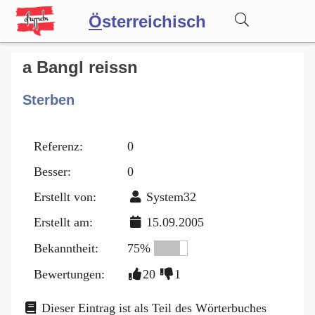
Ö
sterreichisch
Wörterbuch
a Bangl reissn
Sterben
Forum
Referenz:
0
Blog
Besser:
0
Erstellt von:
System32
Erstellt am:
15.09.2005
Bekanntheit:
75%
Bewertungen:
20
1
Dieser Eintrag ist als Teil des Wörterbuches