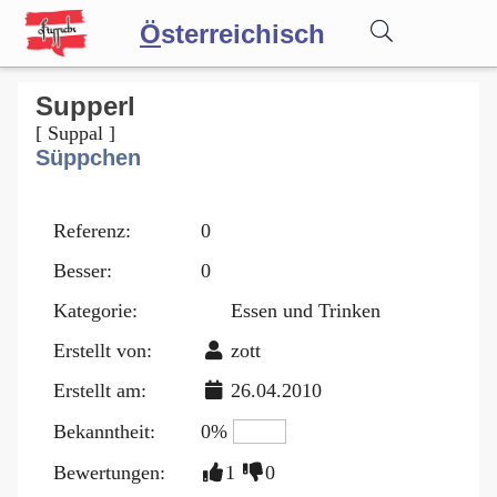
Ö
sterreichisch
Wörterbuch
Supperl
[ Suppal ]
Süppchen
Forum
Referenz:
0
Blog
Besser:
0
Kategorie:
Essen und Trinken
Erstellt von:
zott
Erstellt am:
26.04.2010
Bekanntheit:
0%
Bewertungen:
1
0