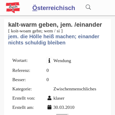
Ö
sterreichisch
Wörterbuch
kalt-warm geben, jem. /einander
[ koit-woam gebn; wem / si ]
jem. die Hölle heiß machen; einander
Forum
nichts schuldig bleiben
Blog
Wortart:
Wendung
Referenz:
0
Besser:
0
Kategorie:
Zwischenmenschliches
Erstellt von:
klaser
Erstellt am:
30.03.2010