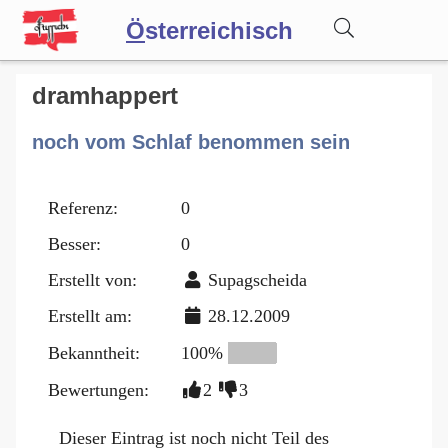
Ö
sterreichisch
Wörterbuch
dramhappert
noch vom Schlaf benommen sein
Forum
Referenz:
0
Blog
Besser:
0
Erstellt von:
Supagscheida
Erstellt am:
28.12.2009
Bekanntheit:
100%
Bewertungen:
2
3
Dieser Eintrag ist noch nicht Teil des