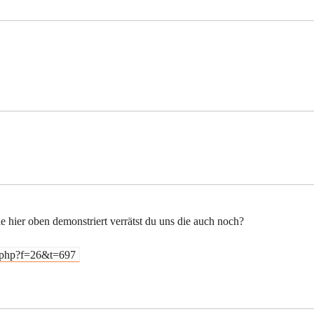
hier oben demonstriert verrätst du uns die auch noch?
c.php?f=26&t=697