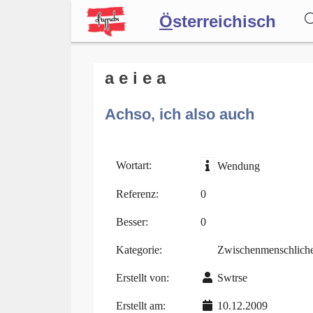
Ö
sterreichisch
Wörterbuch
a e i e a
Achso, ich also auch
Forum
Blog
Wortart:
Wendung
Referenz:
0
Besser:
0
Kategorie:
Zwischenmenschlich
Erstellt von:
Swtrse
Erstellt am:
10.12.2009