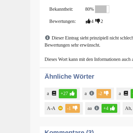
Bekanntheit:
80%
Bewertungen:
4
2
Dieser Eintrag sieht prinzipiell nicht schl
Bewertungen sehr erwünscht.
Dieses Wort kann mit den Informationen auch
Ähnliche Wörter
a
+27
a
-2
a
A-A
-1
aa
+4
Ah, 
Kommentare (3)