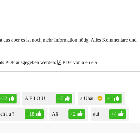
echt aus aber es ist noch mehr Information nötig. Alles Kommentare und
 als PDF ausgegeben werden:
PDF von a e i e a
+32
A E I O U
+7
a Uhäu
+1
eh i a ?
+18
Aß
+2
aui
+4